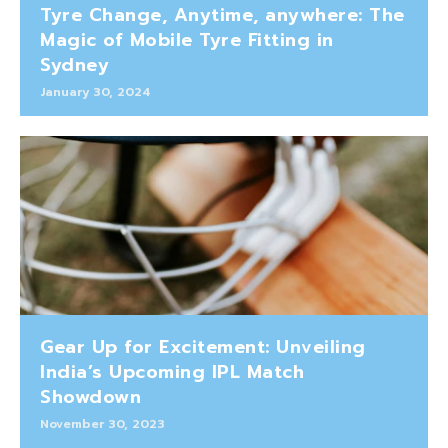
Tyre Change, Anytime, anywhere: The
Magic of Mobile Tyre Fitting in
Sydney
January 30, 2024
Gear Up for Excitement: Unveiling
India’s Upcoming IPL Match
Showdown
November 30, 2023